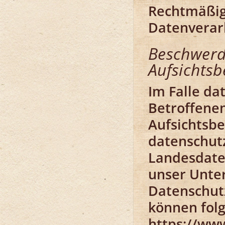
Rechtmäßigk
Datenverar
Beschwerd
Aufsichts
Im Falle da
Betroffene
Aufsichtsbe
datenschutz
Landesdate
unser Unter
Datenschut
können fol
https://www