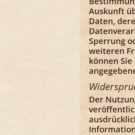
Bestimmunge
Auskunft ü
Daten, der
Datenverarb
Sperrung od
weiteren F
können Sie 
angegebene
Widerspru
Der Nutzun
veröffentli
ausdrückli
Information