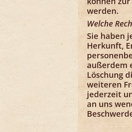
können zur
werden.
Welche Rech
Sie haben j
Herkunft, 
personenbe
außerdem ei
Löschung di
weiteren F
jederzeit 
an uns wend
Beschwerder