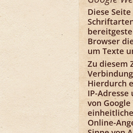
Diese Seite
Schriftarte
bereitgeste
Browser die
um Texte un
Zu diesem 
Verbindung
Hierdurch e
IP-Adresse
von Google 
einheitlic
Online-Ange
Sinne von Ar