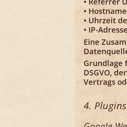
Referrer 
Hostname 
Uhrzeit d
IP-Adress
Eine Zusam
Datenquell
Grundlage fü
DSGVO, der 
Vertrags od
4. Plugin
Google We